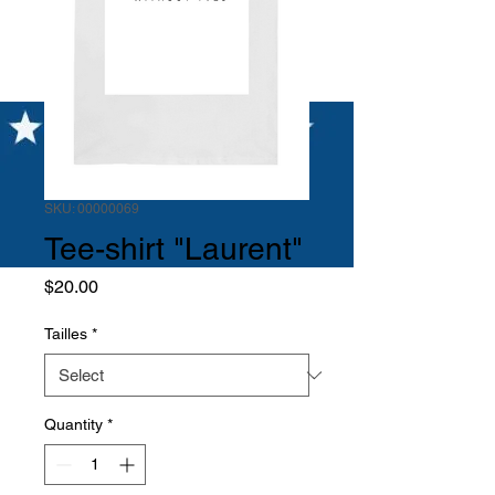
SKU: 00000069
Tee-shirt "Laurent"
Price
$20.00
Tailles
*
Quantity
*