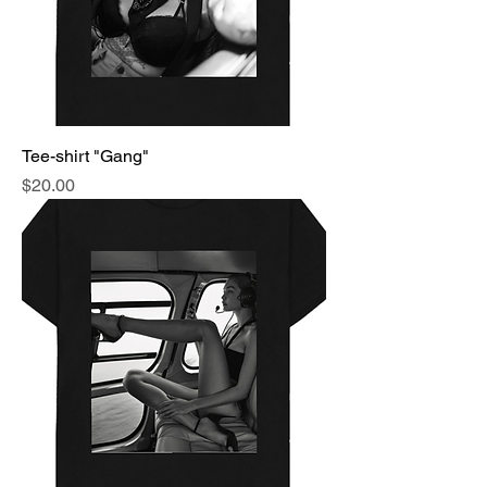
Tee-shirt "Gang"
Price
$20.00