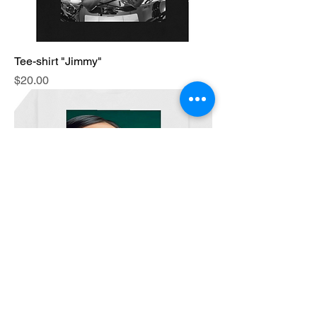
Tee-shirt "Jimmy"
Price
$20.00
Tee-shirt "Green"