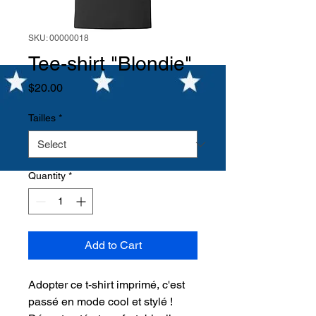
SKU: 00000018
Tee-shirt "Blondie"
Price
$20.00
Tailles
*
Quantity
*
Add to Cart
Adopter ce t-shirt imprimé, c'est
passé en mode cool et stylé !