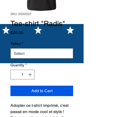
SKU: 0000003
Tee-shirt "Radis"
Price
$20.00
Tailles
*
Quantity
*
Add to Cart
Adopter ce t-shirt imprimé, c'est
passé en mode cool et stylé !